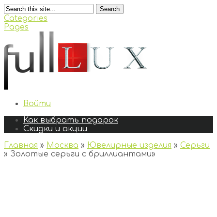
Search
Categories
Pages
Войти
Как выбрать подарок
Скидки и акции
Главная
»
Москва
»
Ювелирные изделия
»
Серьги
»
Золотые серьги с бриллиантами
»