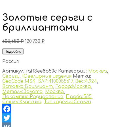
Золотые серьги с
бриллиантами
603,650
₽
120,730
₽
Подробно
Россия
Артикул:
faff3ee8b50c
Категории:
Москва
,
Серьги
,
Ювелирные изделия
Метки:
GeoCode:MSK
,
SAP:4100055617
,
Вес:4.924
,
Вставка:Бриллиант
,
Город:Москва
,
Металл:Золото
,
Москва
,
Покрытие:Родирование
,
Проба:585
,
Стиль:Классика
,
Тип изделия:Серьги
Facebook
Twitter