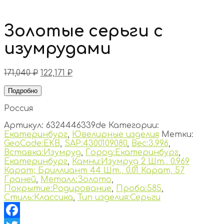
Золотые серьги с
изумрудами
171,040
₽
122,171
₽
Подробно
Россия
Артикул:
6324446339de
Категории:
Екатеринбург
,
Ювелирные изделия
Метки:
GeoCode:EKB
,
SAP:4300109080
,
Вес:3.996
,
Вставка:Изумруд
,
Город:Екатеринбург
,
Екатеринбург
,
Камни:Изумруд 2 Шт., 0.969
Карат; Бриллиант 44 Шт., 0.01 Карат, 57
Граней
,
Металл:Золото
,
Покрытие:Родирование
,
Проба:585
,
Стиль:Классика
,
Тип изделия:Серьги