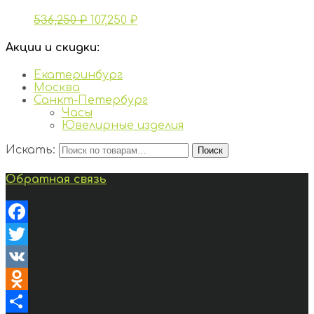
536,250
₽
107,250
₽
Акции и скидки:
Екатеринбург
Москва
Санкт-Петербург
Часы
Ювелирные изделия
Искать:
Поиск
Обратная связь
Facebook
Twitter
VK
Odnoklassniki