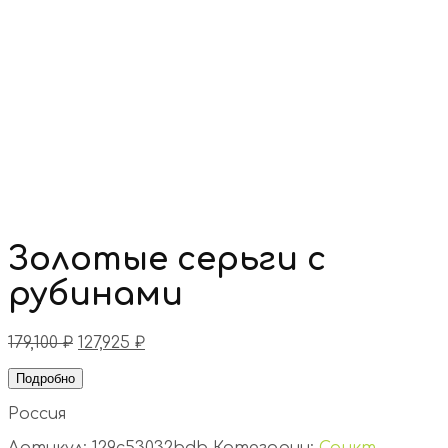
Золотые серьги с
рубинами
179,100
₽
127,925
₽
Подробно
Россия
Артикул:
129c53032bdb
Категории:
Санкт-