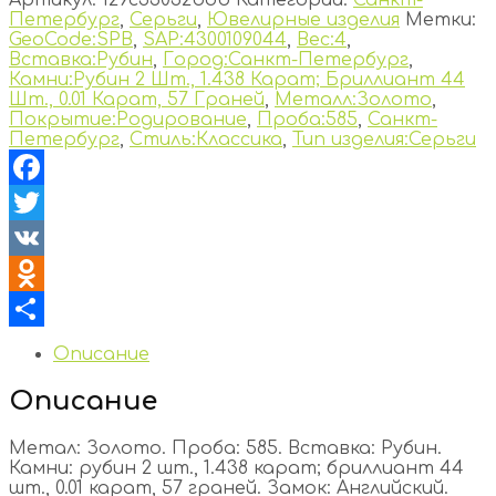
Петербург
,
Серьги
,
Ювелирные изделия
Метки:
GeoCode:SPB
,
SAP:4300109044
,
Вес:4
,
Вставка:Рубин
,
Город:Санкт-Петербург
,
Камни:Рубин 2 Шт., 1.438 Карат; Бриллиант 44
Шт., 0.01 Карат, 57 Граней
,
Металл:Золото
,
Покрытие:Родирование
,
Проба:585
,
Санкт-
Петербург
,
Стиль:Классика
,
Тип изделия:Серьги
Facebook
Twitter
VK
Odnoklassniki
Отправить
Описание
Описание
Метал: Золото. Проба: 585. Вставка: Рубин.
Камни: рубин 2 шт., 1.438 карат; бриллиант 44
шт., 0.01 карат, 57 граней. Замок: Английский.