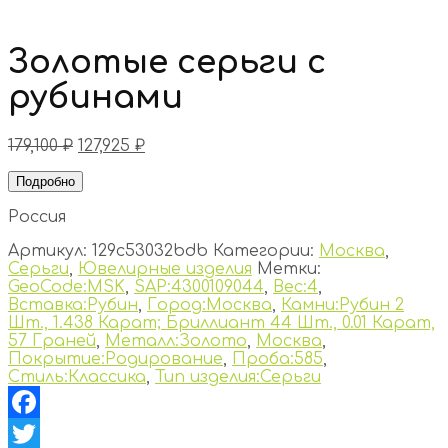
Золотые серьги с
рубинами
179,100
₽
127,925
₽
Подробно
Россия
Артикул:
129c53032bdb
Категории:
Москва
,
Серьги
,
Ювелирные изделия
Метки:
GeoCode:MSK
,
SAP:4300109044
,
Вес:4
,
Вставка:Рубин
,
Город:Москва
,
Камни:Рубин 2
Шт., 1.438 Карат; Бриллиант 44 Шт., 0.01 Карат,
57 Граней
,
Металл:Золото
,
Москва
,
Покрытие:Родирование
,
Проба:585
,
Стиль:Классика
,
Тип изделия:Серьги
Facebook