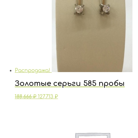
Распродажа!
Золотые серьги 585 пробы
188,666
₽
127,713
₽