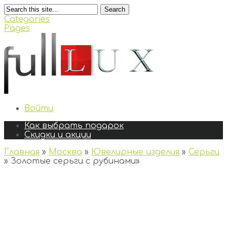
Search
Categories
Pages
Войти
Как выбрать подарок
Скидки и акции
Главная
»
Москва
»
Ювелирные изделия
»
Серьги
»
Золотые серьги с рубинами
»