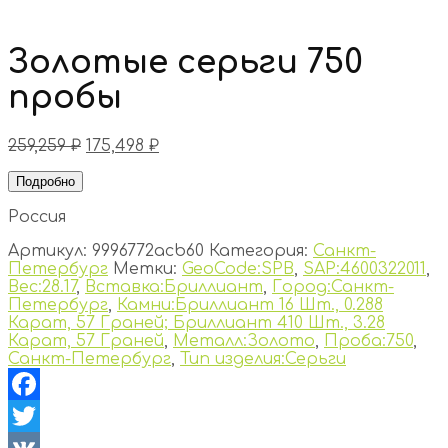
Золотые серьги 750
пробы
259,259
₽
175,498
₽
Подробно
Россия
Артикул:
9996772acb60
Категория:
Санкт-
Петербург
Метки:
GeoCode:SPB
,
SAP:4600322011
,
Вес:28.17
,
Вставка:Бриллиант
,
Город:Санкт-
Петербург
,
Камни:Бриллиант 16 Шт., 0.288
Карат, 57 Граней; Бриллиант 410 Шт., 3.28
Карат, 57 Граней
,
Металл:Золото
,
Проба:750
,
Санкт-Петербург
,
Тип изделия:Серьги
Facebook
Twitter