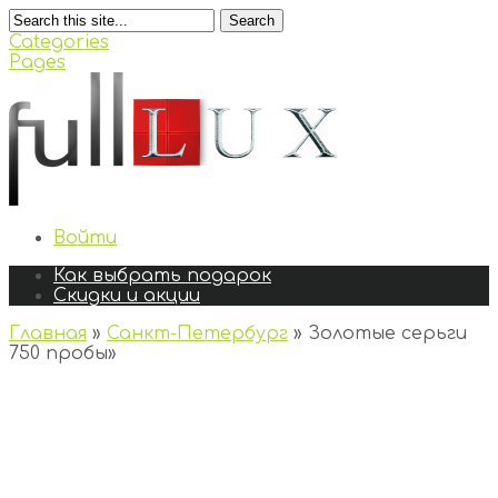
Search
Categories
Pages
Войти
Как выбрать подарок
Скидки и акции
Главная
»
Санкт-Петербург
»
Золотые серьги
750 пробы
»