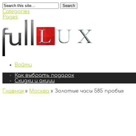
Search
Categories
Pages
Войти
Как выбрать подарок
Скидки и акции
Главная
»
Москва
»
Золотые часы 585 пробы
»