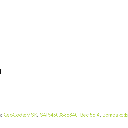
ы
и:
GeoCode:MSK
,
SAP:4600385840
,
Вес:55.4
,
Вставка:Б