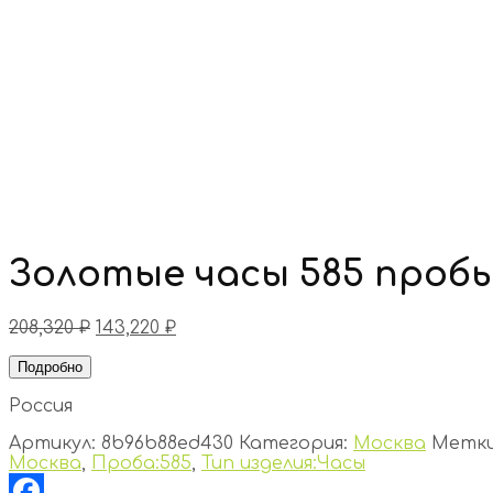
Золотые часы 585 проб
208,320
₽
143,220
₽
Подробно
Россия
Артикул:
8b96b88ed430
Категория:
Москва
Метк
Москва
,
Проба:585
,
Тип изделия:Часы