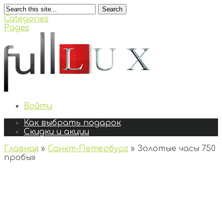
Search
Categories
Pages
Войти
Как выбрать подарок
Скидки и акции
Главная
»
Санкт-Петербург
»
Золотые часы 750
пробы
»