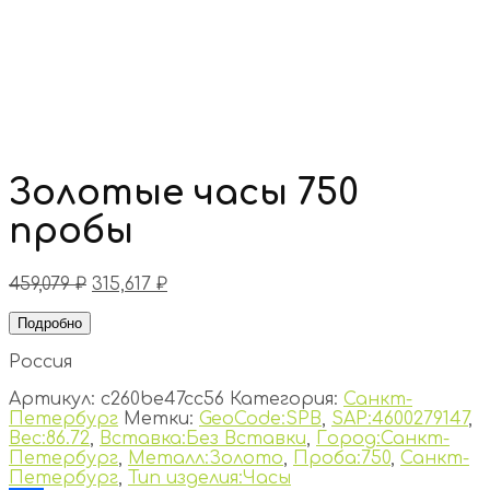
Золотые часы 750
пробы
459,079
₽
315,617
₽
Подробно
Россия
Артикул:
c260be47cc56
Категория:
Санкт-
Петербург
Метки:
GeoCode:SPB
,
SAP:4600279147
,
Вес:86.72
,
Вставка:Без Вставки
,
Город:Санкт-
Петербург
,
Металл:Золото
,
Проба:750
,
Санкт-
Петербург
,
Тип изделия:Часы