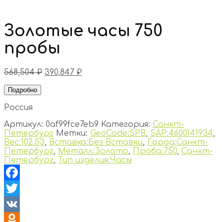
Золотые часы 750
пробы
568,504
₽
390,847
₽
Подробно
Россия
Артикул:
0af99fce7eb9
Категория:
Санкт-
Петербург
Метки:
GeoCode:SPB
,
SAP:4600141934
,
Вес:102.53
,
Вставка:Без Вставки
,
Город:Санкт-
Петербург
,
Металл:Золото
,
Проба:750
,
Санкт-
Петербург
,
Тип изделия:Часы
Facebook
Twitter
VK