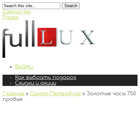
Search
Categories
Pages
Войти
Как выбрать подарок
Скидки и акции
Главная
»
Санкт-Петербург
»
Золотые часы 750
пробы
»