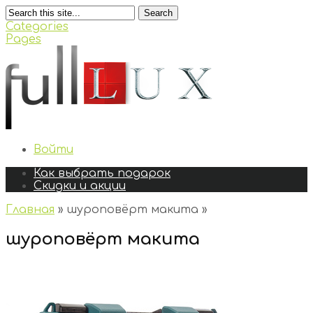
Search
Categories
Pages
Войти
Как выбрать подарок
Скидки и акции
Главная
»
шуроповёрт макита
»
шуроповёрт макита