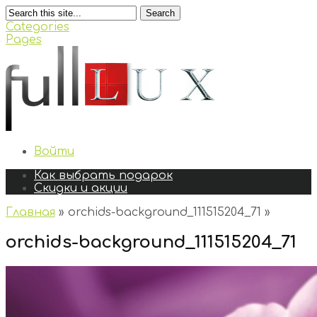
Search
Categories
Pages
Войти
Как выбрать подарок
Скидки и акции
Главная
»
orchids-background_111515204_71
»
orchids-background_111515204_71