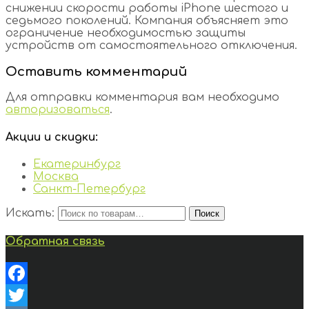
снижении
скорости
работы
iPhone
шестого
и
седьмого
поколений
.
Компания
объясняет
это
ограничение
необходимостью
защиты
устройств
от
самостоятельного
отключения
.
Оставить комментарий
Для отправки комментария вам необходимо
авторизоваться
.
Акции и скидки:
Екатеринбург
Москва
Санкт-Петербург
Искать:
Поиск
Обратная связь
Facebook