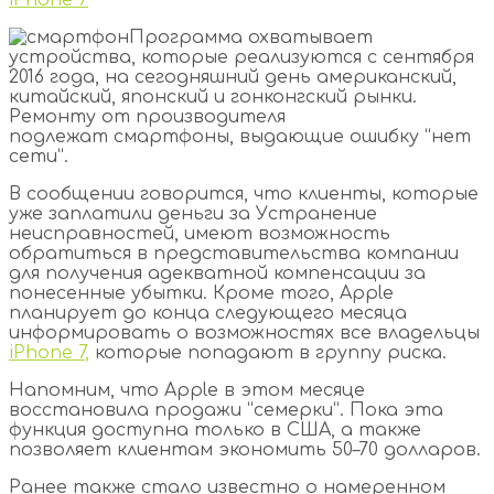
Программа
охватывает
устройства
,
которые
реализуются
с
сентября
2016
года
,
на
сегодняшний
день
американский
,
китайский
,
японский
и
гонконгский
рынки
.
Ремонту
от
производителя
подлежат
смартфоны
,
выдающие
ошибку
“
нет
сети
“.
В
сообщении
говорится
,
что
клиенты
,
которые
уже
заплатили
деньги
за
Устранение
неисправностей
,
имеют
возможность
обратиться
в
представительства
компании
для
получения
адекватной
компенсации
за
понесенные
убытки
.
Кроме
того
,
Apple
планирует
до
конца
следующего
месяца
информировать
о
возможностях
все
владельцы
iPhone
7
,
которые
попадают
в
группу
риска
.
Напомним
,
что
Apple
в
этом
месяце
восстановила
продажи
“
семерки
“.
Пока
эта
функция
доступна
только
в
США
,
а
также
позволяет
клиентам
экономить
50
–
70
долларов
.
Ранее
также
стало
известно
о
намеренном