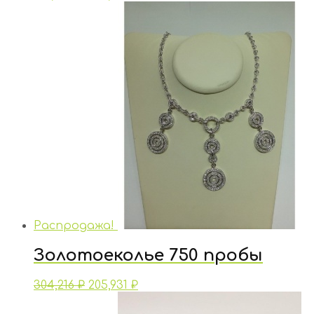
Распродажа!
Золотоеколье 750 пробы
304,216
₽
205,931
₽