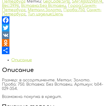
Петербург
Метки:
GeoCode:SPB
,
SAP:4600296974
,
Вес:39.96
,
Вставка:Без Вставки
,
Город:Санкт-
Петербург
,
Металл:Золото
,
Проба:750
,
Санкт-
Петербург
,
Тип изделия:Цепь
Facebook
Twitter
VK
Odnoklassniki
Отправить
Описание
Описание
Размер: в ассортименте. Метал: Золото.
Проба: 750. Вставка: Без Вставки. Артикул: b04-
029-354.
Возможна покупка в кредит.