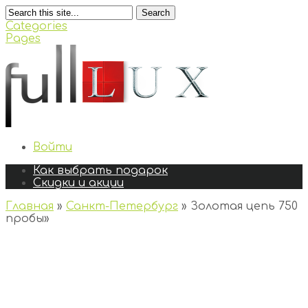
Search
Categories
Pages
Войти
Как выбрать подарок
Скидки и акции
Главная
»
Санкт-Петербург
»
Золотая цепь 750
пробы
»