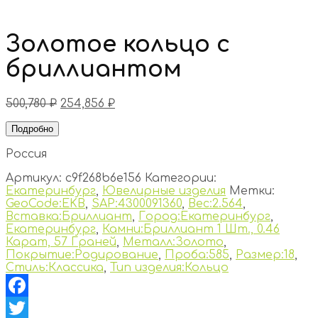
Золотое кольцо с
бриллиантом
500,780
₽
254,856
₽
Подробно
Россия
Артикул:
c9f268b6e156
Категории:
Екатеринбург
,
Ювелирные изделия
Метки:
GeoCode:EKB
,
SAP:4300091360
,
Вес:2.564
,
Вставка:Бриллиант
,
Город:Екатеринбург
,
Екатеринбург
,
Камни:Бриллиант 1 Шт., 0.46
Карат, 57 Граней
,
Металл:Золото
,
Покрытие:Родирование
,
Проба:585
,
Размер:18
,
Стиль:Классика
,
Тип изделия:Кольцо
Facebook